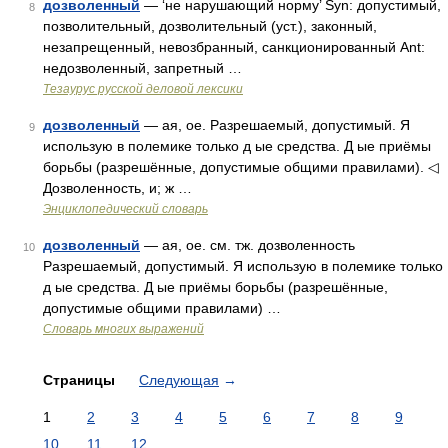
дозволенный
— ‘не нарушающий норму’ Syn: допустимый,
8
позволительный, дозволительный (уст.), законный,
незапрещенный, невозбранный, санкционированный Ant:
недозволенный, запретный …
Тезаурус русской деловой лексики
дозволенный
— ая, ое. Разрешаемый, допустимый. Я
9
использую в полемике только д ые средства. Д ые приёмы
борьбы (разрешённые, допустимые общими правилами). ◁
Дозволенность, и; ж …
Энциклопедический словарь
дозволенный
— ая, ое. см. тж. дозволенность
10
Разрешаемый, допустимый. Я использую в полемике только
д ые средства. Д ые приёмы борьбы (разрешённые,
допустимые общими правилами) …
Словарь многих выражений
Страницы
Следующая
→
1
2
3
4
5
6
7
8
9
10
11
12