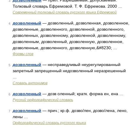
Дозволенный
— прил. Разрешаемый, допускаемый.
3
Толковый словарь Ефремовой. Т. Ф. Ефремова. 2000 …
Современный толковый словарь русского языка Ефремовой
дозволенный
— дозволенный, дозволенная, дозволенное,
4
дозволенные, дозволенного, дозволенной, дозволенного,
дозволенных, дозволенному, дозволенной, дозволенному,
дозволенным, дозволенный, дозволенную, дозволенное,
дозволенные, дозволенного, дозволенную,&#8230; …
Формы слов
дозволенный
— несправедливый неурегулированный
5
запретный запрещенный недозволенный неразрешенный
…
Словарь антонимов
дозволенный
— дозв оленный; кратк. форма ен, ена …
6
Русский орфографический словарь
дозволенный
— прич.; кр.ф. дозво/лен, дозво/лена, лено,
7
лены …
Орфографический словарь русского языка